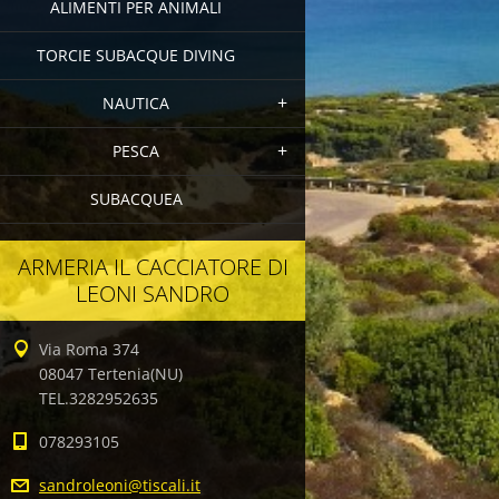
ALIMENTI PER ANIMALI
TORCIE SUBACQUE DIVING
NAUTICA
PESCA
SUBACQUEA
ARMERIA IL CACCIATORE DI
LEONI SANDRO
Via Roma 374
08047 Tertenia(NU)
TEL.3282952635
078293105
sandrole
oni@tisc
ali.it