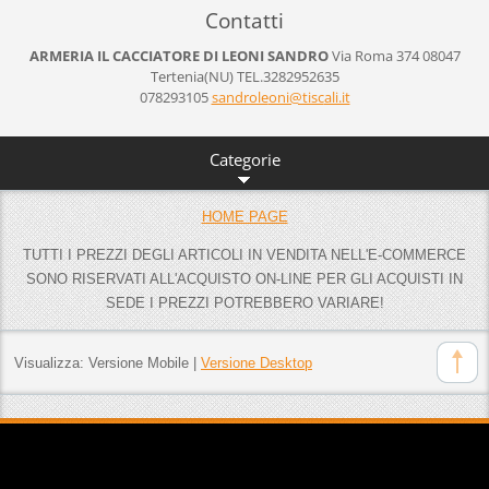
Contatti
ARMERIA IL CACCIATORE DI LEONI SANDRO
Via Roma 374
08047
Tertenia(NU)
TEL.3282952635
078293105
sandrole
oni@tisc
ali.it
Categorie
HOME PAGE
TUTTI I PREZZI DEGLI ARTICOLI IN VENDITA NELL'E-COMMERCE
SONO RISERVATI ALL'ACQUISTO ON-LINE PER GLI ACQUISTI IN
SEDE I PREZZI POTREBBERO VARIARE!
Visualizza:
Versione Mobile
|
Versione Desktop