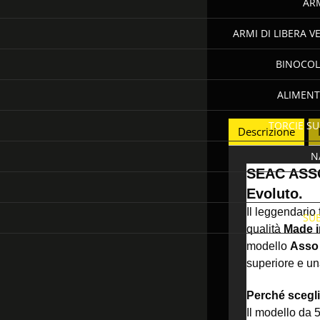
AR
ARMI DI LIBERA VE
BINOCOL
ALIMENT
TORCIE S
Descrizione
N
SEAC ASSO 
Evoluto.
Il leggendario
SU
qualità
Made in
modello
Asso
superiore e un
Perché scegli
Il modello da 