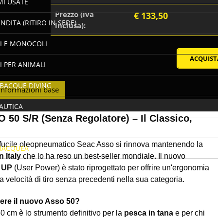
MI USATE
Prezzo (iva
€ 133,50
NDITA (RITIRO IN SEDE)
inclusa):
I E MONOCOLI
I PER ANIMALI
UBACQUE DIVING
Informazioni base
AUTICA
50 S/R (Senza Regolatore) – Il Classico,
PESCA
 fucile oleopneumatico Seac Asso si rinnova mantenendo la
BACQUEA
 Italy
che lo ha reso un best-seller mondiale. Il nuovo
 UP
(User Power) è stato riprogettato per offrire un'ergonomia
a velocità di tiro senza precedenti nella sua categoria.
ere il nuovo Asso 50?
50 cm è lo strumento definitivo per la
pesca in tana
e per chi