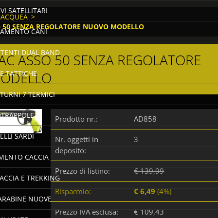
VI SATELLITARI
BACQUEA
>
O 50 SENZA REGOLATORE NUOVO MODELLO
AMENTO CANI
TTENTI DUAL BAND
EAC ASSO 50 SENZA REGOLATORE
ODELLO
E TATTICHE
TURNI 7 TERMICI
TRAPPOLE
Prodotto nr.:
AD858
ELLI SARDI
Nr. oggetti in
3
deposito:
AMENTO CACCIA
Prezzo di listino:
€ 139,99
ACCIA E TREKKING
Risparmio:
€ 6,49
(4%)
CARABINE NUOVE
Prezzo IVA esclusa:
€ 109,43