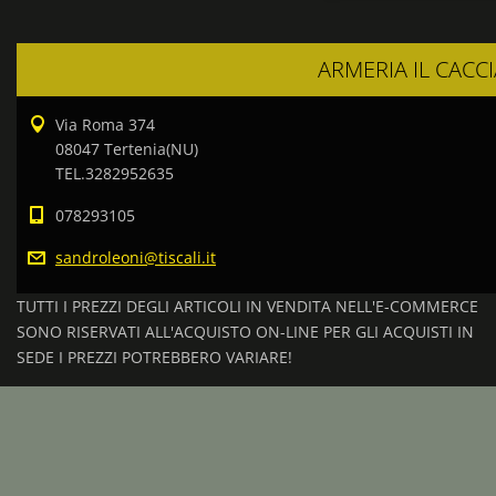
ARMERIA IL CACC
Via Roma 374
08047 Tertenia(NU)
TEL.3282952635
078293105
sandrole
oni@tisc
ali.it
TUTTI I PREZZI DEGLI ARTICOLI IN VENDITA NELL'E-COMMERCE
SONO RISERVATI ALL'ACQUISTO ON-LINE PER GLI ACQUISTI IN
SEDE I PREZZI POTREBBERO VARIARE!