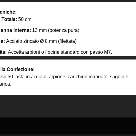
cniche:
Totale:
50 cm
anna Interna:
13 mm (potenza pura)
sa:
Acciaio zincato Ø 8 mm (filettata)
tà:
Accetta arpioni o fiocine standard con passo M7.
lla Confezione:
so 50, asta in acciaio, arpione, carichino manuale, sagola e
arica.