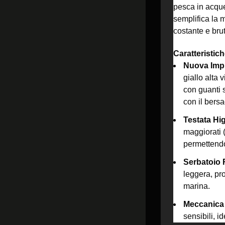
pesca in acque
semplifica la 
costante e bru
Caratteristich
Nuova Imp
giallo alta 
con guanti 
con il bersa
Testata Hi
maggiorati (
permettendo 
Serbatoio 
leggera, pro
marina.
Meccanica 
sensibili, ide