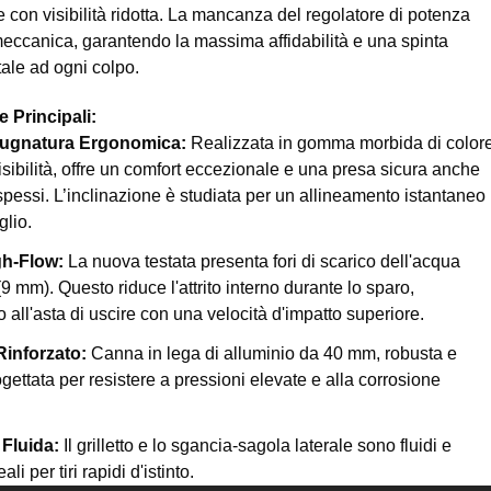
 con visibilità ridotta. La mancanza del regolatore di potenza
meccanica, garantendo la massima affidabilità e una spinta
tale ad ogni colpo.
e Principali:
ugnatura Ergonomica:
Realizzata in gomma morbida di color
visibilità, offre un comfort eccezionale e una presa sicura anche
spessi. L’inclinazione è studiata per un allineamento istantaneo
glio.
gh-Flow:
La nuova testata presenta fori di scarico dell'acqua
9 mm). Questo riduce l'attrito interno durante lo sparo,
all'asta di uscire con una velocità d'impatto superiore.
Rinforzato:
Canna in lega di alluminio da 40 mm, robusta e
gettata per resistere a pressioni elevate e alla corrosione
Fluida:
Il grilletto e lo sgancia-sagola laterale sono fluidi e
ali per tiri rapidi d'istinto.