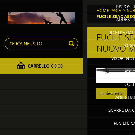
DISPOSITI
HOME PAGE
>
SU
FUCILE SEAC ASS
ADDESTR
RICETRASMI
FUCILE S
NUOVO M
TORCI
VISORI NOT
CARRELLO
€ 0,00
FOTO
COLT
In deposito
ABBIGLI
SCARPE DA C
FUCILI E 