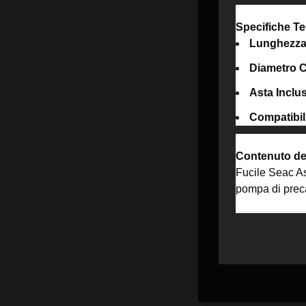
Specifiche Te
Lunghezza 
Diametro C
Asta Inclu
Compatibili
Contenuto de
Fucile Seac As
pompa di prec