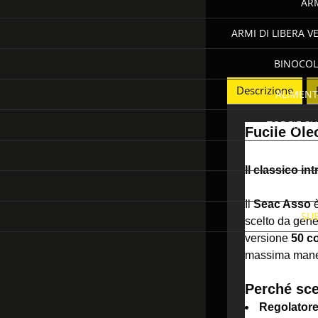
AR
ARMI DI LIBERA VE
BINOCOL
Descrizione
ALIMENT
TORCIE S
Fucile Ole
N
Il classico i
Il
Seac Asso
è
SU
scelto da gener
versione
50 c
massima manegge
Perché sce
Regolatore