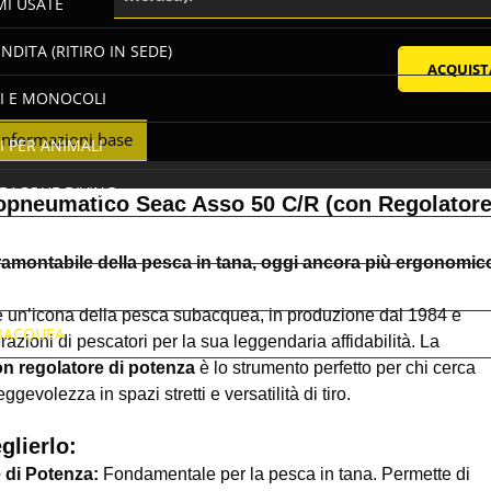
MI USATE
NDITA (RITIRO IN SEDE)
I E MONOCOLI
Informazioni base
I PER ANIMALI
UBACQUE DIVING
opneumatico Seac Asso 50 C/R (con Regolatore
AUTICA
ntramontabile della pesca in tana, oggi ancora più ergonomic
PESCA
 un’icona della pesca subacquea, in produzione dal 1984 e
BACQUEA
azioni di pescatori per la sua leggendaria affidabilità. La
on regolatore di potenza
è lo strumento perfetto per chi cerca
volezza in spazi stretti e versatilità di tiro.
glierlo:
 di Potenza:
Fondamentale per la pesca in tana. Permette di