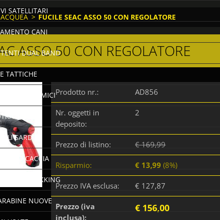
VI SATELLITARI
BACQUEA
>
FUCILE SEAC ASSO 50 CON REGOLATORE
AMENTO CANI
EAC ASSO 50 CON REGOLATORE
TTENTI DUAL BAND
E TATTICHE
Prodotto nr.:
AD856
TURNI 7 TERMICI
Nr. oggetti in
2
TRAPPOLE
deposito:
ELLI SARDI
Prezzo di listino:
€ 169,99
AMENTO CACCIA
Risparmio:
€ 13,99
(8%)
ACCIA E TREKKING
Prezzo IVA esclusa:
€ 127,87
CARABINE NUOVE
Prezzo (iva
€ 156,00
inclusa):