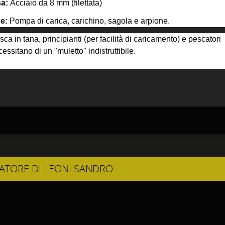
sa:
Acciaio da 8 mm (filettata)
e:
Pompa di carica, carichino, sagola e arpione.
ca in tana, principianti (per facilità di caricamento) e pescatori
essitano di un "muletto" indistruttibile.
IATORE DI LEONI SANDRO