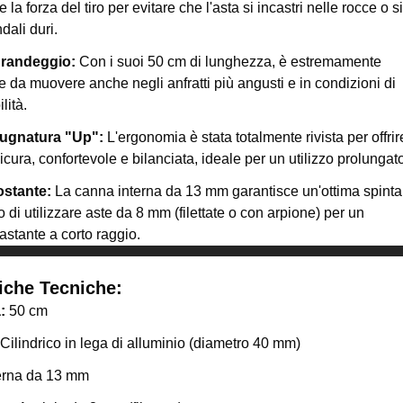
e la forza del tiro per evitare che l'asta si incastri nelle rocce o si
ndali duri.
randeggio:
Con i suoi 50 cm di lunghezza, è estremamente
le da muovere anche negli anfratti più angusti e in condizioni di
lità.
ugnatura "Up":
L'ergonomia è stata totalmente rivista per offrir
cura, confortevole e bilanciata, ideale per un utilizzo prolungat
stante:
La canna interna da 13 mm garantisce un'ottima spinta
di utilizzare aste da 8 mm (filettate o con arpione) per un
astante a corto raggio.
tiche Tecniche:
:
50 cm
Cilindrico in lega di alluminio (diametro 40 mm)
erna da 13 mm