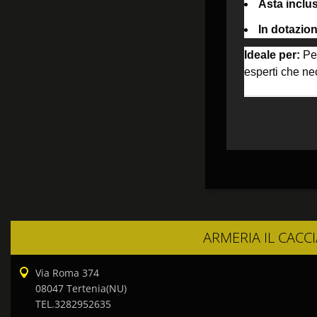
Asta inclu
In dotazion
Ideale per:
Pes
esperti che nec
ARMERIA IL CACC
Via Roma 374
08047 Tertenia(NU)
TEL.3282952635