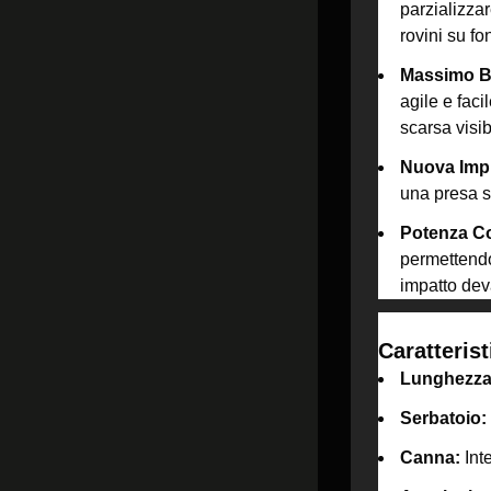
parzializzar
rovini su fo
Massimo B
agile e faci
scarsa visibi
Nuova Imp
una presa si
Potenza Co
permettendo 
impatto dev
Caratteris
Lunghezza
Serbatoio:
Canna:
Int