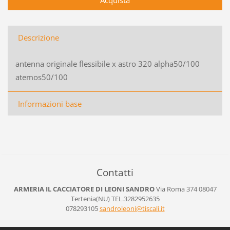
Descrizione
antenna originale flessibile x astro 320 alpha50/100
atemos50/100
Informazioni base
Contatti
ARMERIA IL CACCIATORE DI LEONI SANDRO
Via Roma 374
08047
Tertenia(NU)
TEL.3282952635
078293105
sandrole
oni@tisc
ali.it